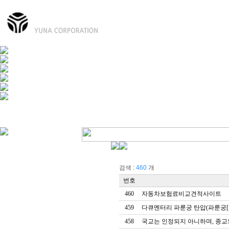
유압식 작업대
굴절식 작업대
직진식 작업대
마스트식 작업대
스
검색 :
460
개
번호
460
자동차보험료비교견적사이트
459
다큐멘터리 파룬궁 탄압(파룬궁[
458